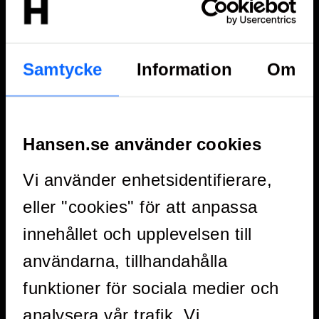
corporate
SV
event?
Samtycke
Information
Om
Planning a corporate event involves defining
goals, creating a concept, and managing
the entire process from start to finish. We
Hansen.se använder cookies
begin by understanding your needs and
objectives, then create a tailored plan with a
Vi använder enhetsidentifierare,
clear timeline, budget, and content.
eller "cookies" för att anpassa
innehållet och upplevelsen till
användarna, tillhandahålla
funktioner för sociala medier och
analysera vår trafik. Vi