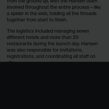
from the ground up, with the Hansen team
involved throughout the entire process—like
som de har samlat in
a spider in the web, holding all the threads
together from start to finish.
när du har använt
The logistics included managing seven
different hotels and more than 20
deras tjänster.
restaurants during the launch day. Hansen
was also responsible for invitations,
registrations, and coordinating all staff on
site.