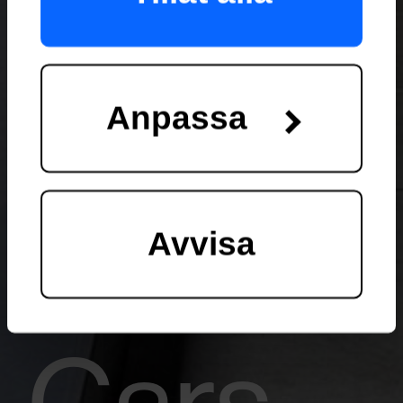
Vi vidarebefordrar
även sådana
Anpassa
identifierare och
Volvo
annan information
Avvisa
från din enhet till de
sociala medier och
Cars
annons- och