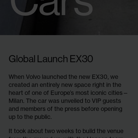
analysföretag som vi
samarbetar med.
Dessa kan i sin tur
Global Launch EX30
kombinera
informationen med
When Volvo launched the new EX30, we
created an entirely new space right in the
heart of one of Europe’s most iconic cities—
annan information
Milan. The car was unveiled to VIP guests
and members of the press before opening
som du har
up to the public.
It took about two weeks to build the venue
tillhandahållit eller