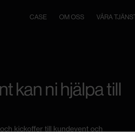
CASE
OM OSS
VÅRA TJÄNS
t kan ni hjälpa till
r och kickoffer till kundevent och