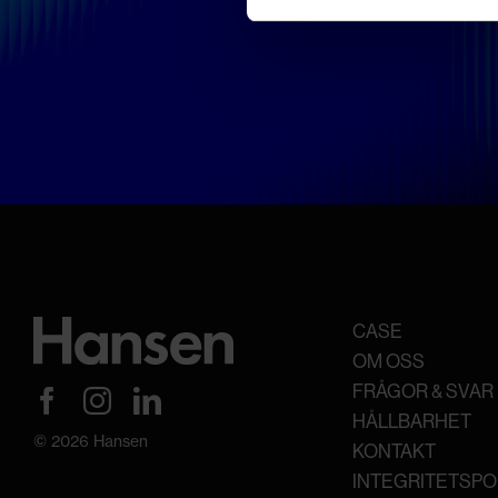
CASE
OM OSS
FRÅGOR & SVAR
HÅLLBARHET
© 2026 Hansen
KONTAKT
INTEGRITETSPO