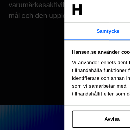
varumärkesaktiviteter. Oavsett format 
mål och den upplevelse ni vill skapa.
Samtycke
Hansen.se använder coo
Vi använder enhetsidentif
tillhandahålla funktioner
identifierare och annan i
som vi samarbetar med. 
tillhandahållit eller som 
Avvisa