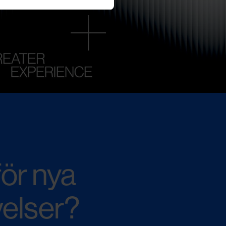
ör nya
velser?