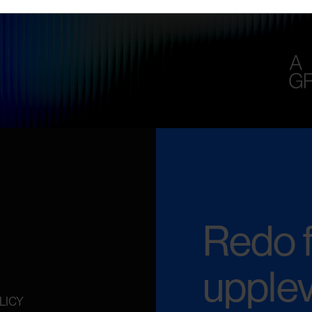
Redo f
upple
LICY