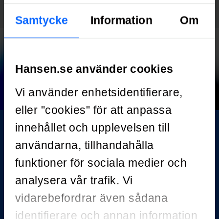
EN
Samtycke
Information
Om
Hansen.se använder cookies
Vi använder enhetsidentifierare,
eller "cookies" för att anpassa
innehållet och upplevelsen till
användarna, tillhandahålla
Redo för nya
funktioner för sociala medier och
upplevelser?
analysera vår trafik. Vi
vidarebefordrar även sådana
identifierare och annan information