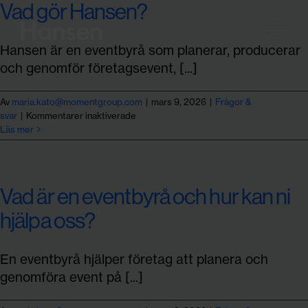
Vad gör Hansen?
Fortsätt
till
Togg
Hansen är en eventbyrå som planerar, producerar
innehållet
Navi
och genomför företagsevent, [...]
CASE
Av
maria.kato@momentgroup.com
|
mars 9, 2026
|
Frågor &
för
svar
|
Kommentarer inaktiverade
OM OSS
Vad
Läs mer
gör
Hansen?
VÅRA TJÄNSTER
Vad är en eventbyrå och hur kan ni
hjälpa oss?
HÅLLBARHET
En eventbyrå hjälper företag att planera och
KONTAKT
genomföra event på [...]