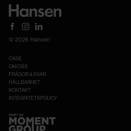
analysföretag
som vi
© 2026 Hansen
samarbetar
CASE
OM OSS
FRÅGOR & SVAR
med. Dessa
HÅLLBARHET
KONTAKT
INTEGRITETSPOLICY
kan i sin tur
kombinera