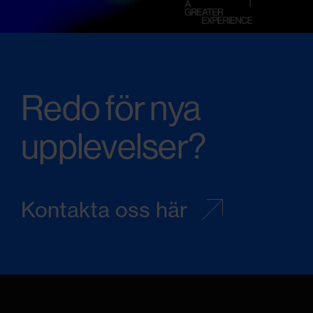
och annan
information
Redo för nya
från din enhet
upplevelser?
till de sociala
Kontakta oss här
medier och
annons- och