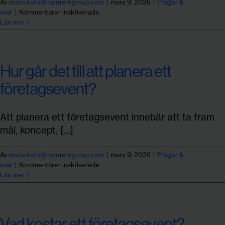
EN
Av
maria.kato@momentgroup.com
|
mars 9, 2026
|
Frågor &
för
svar
|
Kommentarer inaktiverade
Vad
Läs mer
är
en
eventbyrå
och
Hur går det till att planera ett
hur
kan
företagsevent?
ni
hjälpa
oss?
Att planera ett företagsevent innebär att ta fram
mål, koncept, [...]
Av
maria.kato@momentgroup.com
|
mars 9, 2026
|
Frågor &
för
svar
|
Kommentarer inaktiverade
Hur
Läs mer
går
det
till
att
Vad kostar ett företagsevent?
planera